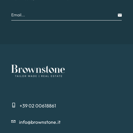
+39 02 00618861
info@brownstone.it