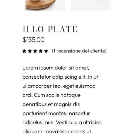
ILLO PLATE
$
155.00
(
1
recensione del cliente)
Valutato
1
5.00
su 5
su
base
Lorem ipsum dolor sit amet,
di
recensioni
consectetur adipiscing elit. In ut
ullamcorper leo, eget euismod
orci. Cum sociis natoque
penatibus et magnis dis
parturient montes, nascetur
ridiculus mus. Vestibulum ultricies
aliquam convallisaecenas ut